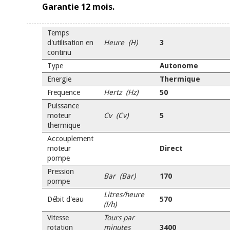
Garantie 12 mois.
Temps
d'utilisation en
Heure (H)
3
continu
Type
Autonome
Energie
Thermique
Frequence
Hertz (Hz)
50
Puissance
moteur
Cv (Cv)
5
thermique
Accouplement
moteur
Direct
pompe
Pression
Bar (Bar)
170
pompe
Litres/heure
Débit d'eau
570
(l/h)
Vitesse
Tours par
rotation
minutes
3400