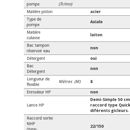
pompe
(Tr/mn)
Matière piston
acier
Type de
Axiale
pompe
Matière
laiton
culasse
Bac tampon
non
réservoir eau
Détergent
oui
Bac
non
Détergent
Longueur de
Mètres (M)
8
flexible
Enrouleur HP
non
Demi-Simple 50 cm
Lance HP
raccord type Quic
diférents gicleurs.
Raccord sortie
NHP
22/150
(type-