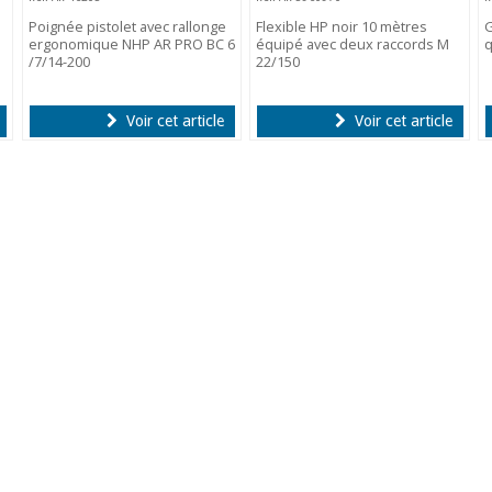
e
Poignée pistolet avec rallonge
Flexible HP noir 10 mètres
G
ergonomique NHP AR PRO BC 6
équipé avec deux raccords M
q
/7/14-200
22/150
Voir cet article
Voir cet article