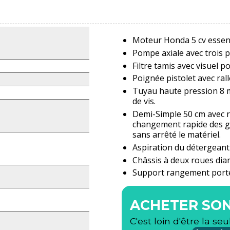
Moteur Honda 5 cv esse
Pompe axiale avec trois
Filtre tamis avec 
Poignée pistolet avec r
Tuyau haute pression 8 mè
de vis.
Demi-Simple 50 cm avec r
changement rapide des gic
sans arrêté le matériel.
Aspiration du détergeant 
Châssis à deux roues d
Support rangement porte
ACHETER SON
C'est loin d'être la seu