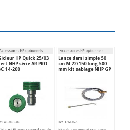
Accessoires HP optionnels
Accessoires HP optionnels
Gicleur HP Quick 25/03
Lance demi simple 50
vert NHP série AR PRO
cm M 22/150 long 500
BC 14-200
mm kit sablage NHP GP
ef. AR-3600460
Ref. 176138-KIT
icleur HP avec raccord rapide
Kit sablage monté sur lance