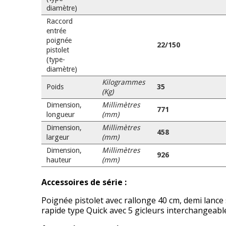
diamètre)
Raccord
entrée
poignée
22/150
pistolet
(type-
diamètre)
Kilogrammes
Poids
35
(Kg)
Dimension,
Millimètres
771
longueur
(mm)
Dimension,
Millimètres
458
largeur
(mm)
Dimension,
Millimètres
926
hauteur
(mm)
Accessoires de série :
Poignée pistolet avec rallonge 40 cm, demi lance
rapide type Quick avec 5 gicleurs interchangeabl