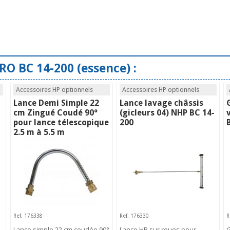
RO BC 14-200 (essence) :
Accessoires HP optionnels
Accessoires HP optionnels
Lance Demi Simple 22
Lance lavage châssis
cm Zingué Coudé 90°
(gicleurs 04) NHP BC 14-
pour lance télescopique
200
2.5 m à 5.5 m
Ref. 176338
Ref. 176330
R
Lance simple 22 cm coudée 90°
Lance HP sur roues pour
G