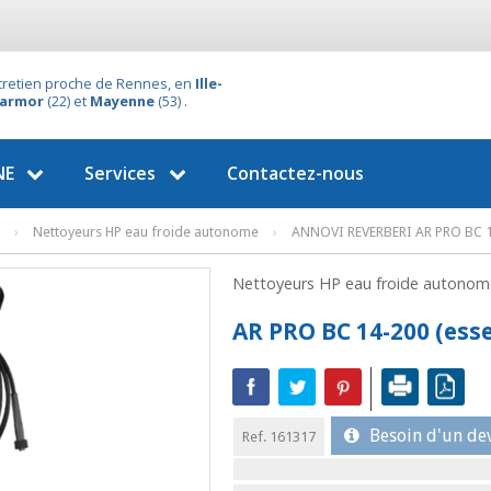
ntretien proche de Rennes, en
Ille-
'armor
(22) et
Mayenne
(53) .
NE
Services
Contactez-nous
›
Nettoyeurs HP eau froide autonome
›
ANNOVI REVERBERI AR PRO BC 1
Nettoyeurs HP eau froide autono
AR PRO BC 14-200 (ess
Besoin d'un dev
Ref. 161317