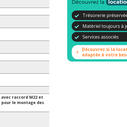
Découvrez la
locatio
Trésorerie préservé
Matériel toujours à 
Services associés
Découvrez si la loca
adaptée à votre bes
 avec raccord M22 et
k pour le montage des