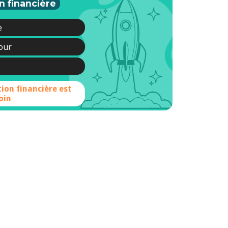
n financière
e
jour
tion financière est
oin