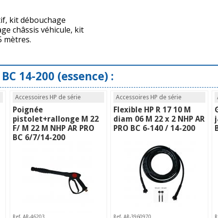
tif, kit débouchage
ge châssis véhicule, kit
5 mètres.
BC 14-200 (essence) :
Accessoires HP de série
Accessoires HP de série
Poignée
Flexible HP R 17 10 M
O
pistolet+rallonge M 22
diam 06 M 22 x 2 NHP AR
F/ M 22 M NHP AR PRO
PRO BC 6-140 / 14-200
BC 6/7/14-200
Ref. AR-46203
Ref. AR-3960970
R