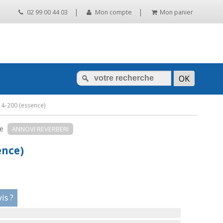
|
|
02 99 00 44 03
Mon compte
Mon panier
4-200 (essence)
me
ANNOVI REVERBERI
ence)
is ?