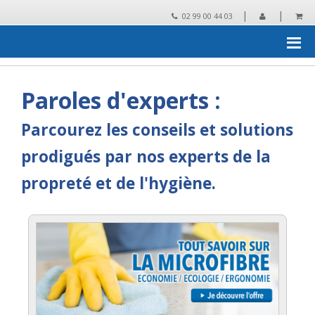
|
|
02 99 00 44 03
Accueil
›
Le groupement AVANTEAM
›
Paroles d'experts de
l'hygiène
Paroles d'experts :
Parcourez les conseils et solutions
prodigués par nos experts de la
propreté et de l'hygiène.