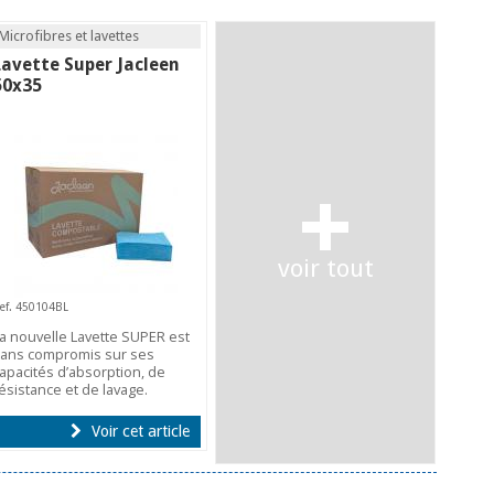
Microfibres et lavettes
Lavette Super Jacleen
50x35
+
voir tout
ef. 450104BL
a nouvelle Lavette SUPER est
ans compromis sur ses
apacités d’absorption, de
ésistance et de lavage.
Voir cet article