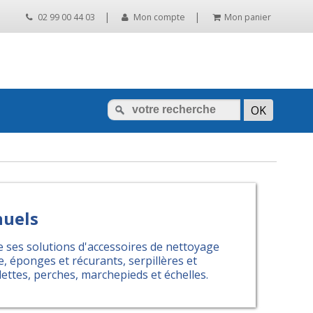
|
|
02 99 00 44 03
Mon compte
Mon panier
nuels
ses solutions d'accessoires de nettoyage
e, éponges et récurants, serpillères et
clettes, perches, marchepieds et échelles.