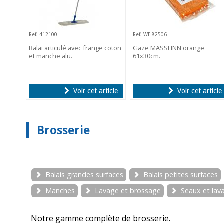
Ref. 412100
Ref. WE-82506
Balai articulé avec frange coton
Gaze MASSLINN orange
et manche alu.
61x30cm.
Voir cet article
Voir cet article
Brosserie
Balais grandes surfaces
Balais petites surfaces
Manches
Lavage et brossage
Seaux et la
Notre gamme complète de brosserie.