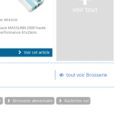
voir tout
ef. WE-82520
Gaze MASSLINN 2000 haute
performance 61x26cm.
Voir cet article
tout voir Brosserie
r
Brosserie alimentaire
Raclettes sol