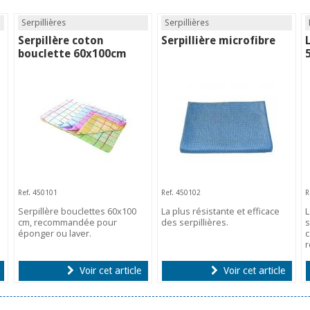
Serpillières
Serpillières
Serpillère coton
Serpillière microfibre
bouclette 60x100cm
Ref. 450101
Ref. 450102
R
Serpillère bouclettes 60x100
La plus résistante et efficace
L
cm, recommandée pour
des serpillières.
s
éponger ou laver.
c
r
Voir cet article
Voir cet article