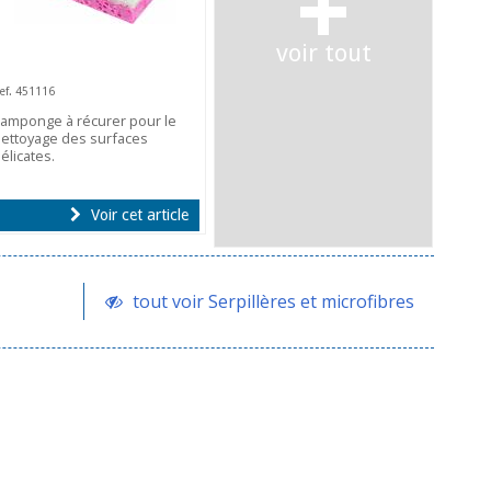
+
voir tout
ef. 451116
amponge à récurer pour le
ettoyage des surfaces
élicates.
Voir cet article
tout voir Serpillères et microfibres