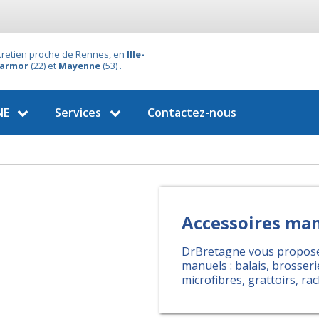
ntretien proche de Rennes, en
Ille-
'armor
(22) et
Mayenne
(53) .
NE
Services
Contactez-nous
Accessoires ma
DrBretagne vous propose 
manuels : balais, brosseri
microfibres, grattoirs, ra