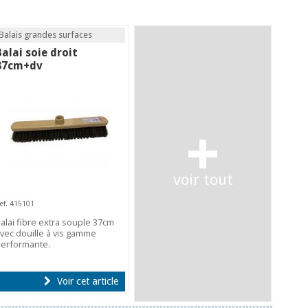
Balais grandes surfaces
Balai soie droit
37cm+dv
+
voir tout
ef. 415101
alai fibre extra souple 37cm
vec douille à vis gamme
erformante.
Voir cet article