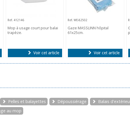
Ref. 412146
Ref. WE-82502
R
Mop à usage court pour balai
Gaze MASSLINN hôpital
trapèze.
61x25cm.
Voir cet article
Voir cet article
Pelles et balayettes
Dépoussiérage
Balais d'extérieu
vage au mop